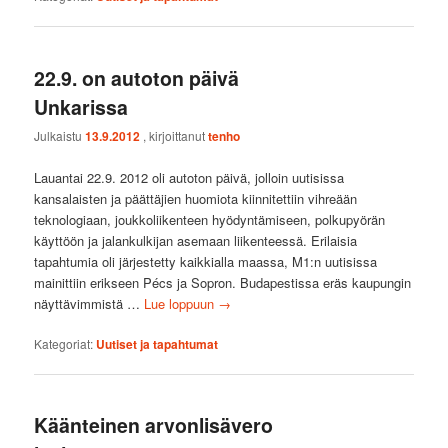
22.9. on autoton päivä
Unkarissa
Julkaistu
13.9.2012
, kirjoittanut
tenho
Lauantai 22.9. 2012 oli autoton päivä, jolloin uutisissa
kansalaisten ja päättäjien huomiota kiinnitettiin vihreään
teknologiaan, joukkoliikenteen hyödyntämiseen, polkupyörän
käyttöön ja jalankulkijan asemaan liikenteessä. Erilaisia
tapahtumia oli järjestetty kaikkialla maassa, M1:n uutisissa
mainittiin erikseen Pécs ja Sopron. Budapestissa eräs kaupungin
näyttävimmistä …
Lue loppuun
→
Kategoriat:
Uutiset ja tapahtumat
Käänteinen arvonlisävero