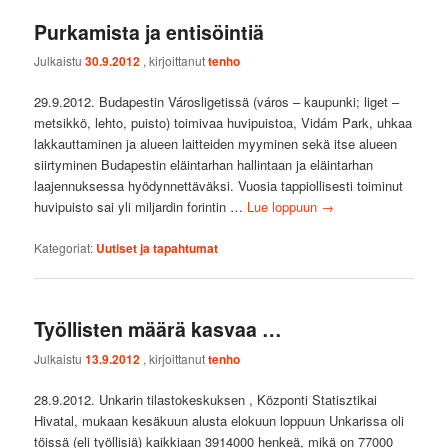
Purkamista ja entisöintiä
Julkaistu
30.9.2012
, kirjoittanut
tenho
29.9.2012. Budapestin Városligetissä (város – kaupunki; liget –
metsikkö, lehto, puisto) toimivaa huvipuistoa, Vidám Park, uhkaa
lakkauttaminen ja alueen laitteiden myyminen sekä itse alueen
siirtyminen Budapestin eläintarhan hallintaan ja eläintarhan
laajennuksessa hyödynnettäväksi. Vuosia tappiollisesti toiminut
huvipuisto sai yli miljardin forintin …
Lue loppuun
→
Kategoriat:
Uutiset ja tapahtumat
Työllisten määrä kasvaa …
Julkaistu
13.9.2012
, kirjoittanut
tenho
28.9.2012. Unkarin tilastokeskuksen , Központi Statisztikai
Hivatal, mukaan kesäkuun alusta elokuun loppuun Unkarissa oli
töissä (eli työllisiä) kaikkiaan 3914000 henkeä, mikä on 77000