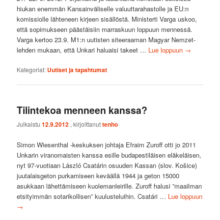
hiukan enemmän Kansainväliselle valuuttarahastolle ja EU:n
komissiolle lähteneen kirjeen sisällöstä. Ministerti Varga uskoo,
että sopimukseen päästäisiin marraskuun loppuun mennessä.
Varga kertoo 23.9. M1:n uutisten siteeraaman Magyar Nemzet-
lehden mukaan, että Unkari haluaisi takeet …
Lue loppuun
→
Kategoriat:
Uutiset ja tapahtumat
Tilintekoa menneen kanssa?
Julkaistu
12.9.2012
, kirjoittanut
tenho
Simon Wiesenthal -keskuksen johtaja Efraim Zuroff otti jo 2011
Unkarin viranomaisten kanssa esille budapestiläisen eläkeläisen,
nyt 97-vuotiaan László Csatárin osuuden Kassan (slov. Košice)
juutalaisgeton purkamiseen keväällä 1944 ja geton 15000
asukkaan lähettämiseen kuolemanleirille. Zuroff halusi ”maailman
etsityimmän sotarikollisen” kuulusteluihin. Csatári …
Lue loppuun
→