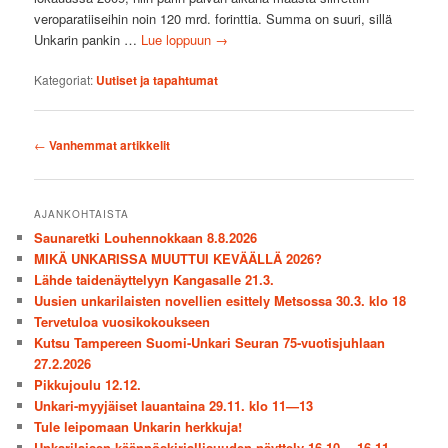
veroparatiiseihin noin 120 mrd. forinttia. Summa on suuri, sillä
Unkarin pankin …
Lue loppuun
→
Kategoriat:
Uutiset ja tapahtumat
Artikkelien
←
Vanhemmat artikkelit
selaus
AJANKOHTAISTA
Saunaretki Louhennokkaan 8.8.2026
MIKÄ UNKARISSA MUUTTUI KEVÄÄLLÄ 2026?
Lähde taidenäyttelyyn Kangasalle 21.3.
Uusien unkarilaisten novellien esittely Metsossa 30.3. klo 18
Tervetuloa vuosikokoukseen
Kutsu Tampereen Suomi-Unkari Seuran 75-vuotisjuhlaan
27.2.2026
Pikkujoulu 12.12.
Unkari-myyjäiset lauantaina 29.11. klo 11—13
Tule leipomaan Unkarin herkkuja!
Unkarilaisen käännöskirjallisuuden näyttely 16.10.—16.11.