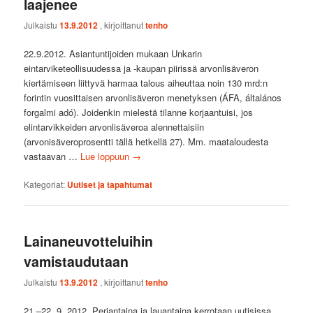
laajenee
Julkaistu
13.9.2012
, kirjoittanut
tenho
22.9.2012. Asiantuntijoiden mukaan Unkarin
eintarviketeollisuudessa ja -kaupan piirissä arvonlisäveron
kiertämiseen liittyvä harmaa talous aiheuttaa noin 130 mrd:n
forintin vuosittaisen arvonlisäveron menetyksen (ÁFA, általános
forgalmi adó). Joidenkin mielestä tilanne korjaantuisi, jos
elintarvikkeiden arvonlisäveroa alennettaisiin
(arvonisäveroprosentti tällä hetkellä 27). Mm. maataloudesta
vastaavan …
Lue loppuun
→
Kategoriat:
Uutiset ja tapahtumat
Lainaneuvotteluihin
vamistaudutaan
Julkaistu
13.9.2012
, kirjoittanut
tenho
21.–22. 9. 2012. Perjantaina ja lauantaina kerrotaan uutisissa