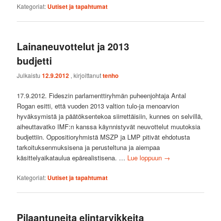
Kategoriat:
Uutiset ja tapahtumat
Lainaneuvottelut ja 2013
budjetti
Julkaistu
12.9.2012
, kirjoittanut
tenho
17.9.2012. Fideszin parlamenttiryhmän puheenjohtaja Antal
Rogan esitti, että vuoden 2013 valtion tulo-ja menoarvion
hyväksymistä ja päätöksentekoa siirrettäisiin, kunnes on selvillä,
aiheuttavatko IMF:n kanssa käynnistyvät neuvottelut muutoksia
budjettiin. Oppositioryhmistä MSZP ja LMP pitivät ehdotusta
tarkoituksenmuksisena ja perusteltuna ja aiempaa
käsittelyaikataulua epärealistisena. …
Lue loppuun
→
Kategoriat:
Uutiset ja tapahtumat
Pilaantuneita elintarvikkeita