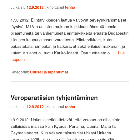
Julkaistu
12.9.2012
, kirjoittanut
tenho
17.8.2012. Elintarvikkeiden laatua valvovat terveysviranomaiset
löysivät MTV:n uutisten mukaan kaikkiaan lähes 40 tonnia
pilaantuneita tai vanhentuneita erintarvikkeita eräästä Budapestin
10:nnen kaupunginosan varastosta. Elintarvikkeet, kuten
pakastekala, simpukat ja katkaravut sekä erilaiset makaronit ja
kuivatut sienet oli tuotu Kauko-Idästä. Osa tuotteista oli …
Lue
loppuun
→
Kategoriat:
Uutiset ja tapahtumat
Veroparatiisien tyhjentäminen
Julkaistu
12.9.2012
, kirjoittanut
tenho
19.9.2012. Unkarilaisetkin tietävät, että verotus on alhaisinta
sellaisissa maissa kuin Kypros, Panama, Liberia, Malta tai
Cayman-saaret. Kun vakava talouskriisi uhkasi Unkaria
lokauussa 2009, niin parin päivän aikana maasta siirrettiin