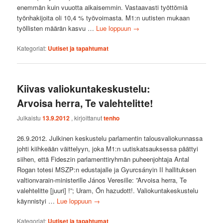
enemmän kuin vuuotta aikaisemmin. Vastaavasti työttömiä
työnhakijoita oli 10,4 % työvoimasta. M1:n uutisten mukaan
työllisten määrän kasvu …
Lue loppuun
→
Kategoriat:
Uutiset ja tapahtumat
Kiivas valiokuntakeskustelu:
Arvoisa herra, Te valehtelitte!
Julkaistu
13.9.2012
, kirjoittanut
tenho
26.9.2012. Julkinen keskustelu parlamentin talousvaliokunnassa
johti kiihkeään väittelyyn, joka M1:n uutiskatsauksessa päättyi
siihen, että Fideszin parlamenttiryhmän puheenjohtaja Antal
Rogan totesi MSZP:n edustajalle ja Gyurcsányin II hallituksen
valtionvarain-ministerille János Veresille: ”Arvoisa herra, Te
valehtelitte [juuri] !”; Uram, Őn hazudott!. Valiokuntakeskustelu
käynnistyi …
Lue loppuun
→
Kategoriat:
Uutiset ja tapahtumat