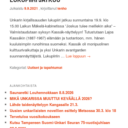
Julkaistu
9.9.2021
, kirjoittanut
tenho
Unkarin kirjallisauuden lukupiiri jatkuu sunnuntaina 19.9. klo
15.00 Laikun Mäkelä-kabinetissa ”Joskus tulee meillekin aika” –
Valmistaudutaan syksyn Kassák-näyttelyyn! Tutustutaan Lajos
Kassákin (1887-1967) elämään ja tuotantoon, mm. hänen
kuuluisimpiin runoihinsa suomeksi. Kassák oli monipuolinen
kulttuurivaikuttaja ja yksi Unkarin avantgarden
suunnannäyttäjistä. Lukupiiriin …
Lue loppuun
→
Kategoriat:
Uutiset ja tapahtumat
AJANKOHTAISTA
Saunaretki Louhennokkaan 8.8.2026
MIKÄ UNKARISSA MUUTTUI KEVÄÄLLÄ 2026?
Lähde taidenäyttelyyn Kangasalle 21.3.
Uusien unkarilaisten novellien esittely Metsossa 30.3. klo 18
Tervetuloa vuosikokoukseen
Kutsu Tampereen Suomi-Unkari Seuran 75-vuotisjuhlaan