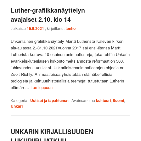
Luther-grafiikkanäyttelyn
avajaiset 2.10. klo 14
Julkaistu
15.9.2021
, kirjoittanut
tenho
Unkarilainen grafiikkanäyttely Martti Lutherista Kalevan kirkon
ala-aulassa 2.-31.10.2021Vuonna 2017 sai ensi-iltansa Martti
Lutherista kertova 10-osainen animaatiosarja, joka tehtiin Unkarin
evankelis-luterilaisen kirkontoimeksiannosta reformaation 500.
juhlavuoden kunniaksi. Unkarilaisenanimaatiosarjan ohjaaja on
Zsolt Richly. Animaatioissa yhdistetään elämäkerrallisia,
teologisia ja kulttuurihistoriallisia teemoja: tutustutaan Lutherin
elämän …
Lue loppuun
→
Kategoriat:
Uutiset ja tapahtumat
|
Avainsanoina
kulttuuri
,
Suomi
,
Unkari
UNKARIN KIRJALLISUUDEN
LUKUPIIRI JATKUU