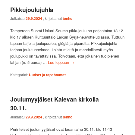
Pikkujoulujuhla
Julkaistu
29.9.2024
, kirjoittanut
tenho
Tampereen Suomi-Unkari Seuran pikkujoulu on perjantaina 13.12.
klo 17 alkaen Kulttuuritalo Laikun Syrjä-neuvottelutilassa. Tuttuun
tapaan tarjolla joulupuuroa, glögiä ja pipareita. Pikkujoulujuhla
tarjoaa joulutunnelmaa, iloista mieltä ja mahdollisesti myös
joulupukki on tavattavissa. Toivotaan, että jokainen tuo pienen
lahjan (n. 5 euroa) …
Lue loppuun
→
Kategoriat:
Uutiset ja tapahtumat
Joulumyyjäiset Kalevan kirkolla
30.11.
Julkaistu
29.9.2024
, kirjoittanut
tenho
Perinteiset joulumyyjäiset ovat lauantaina 30.11. klo 11-13