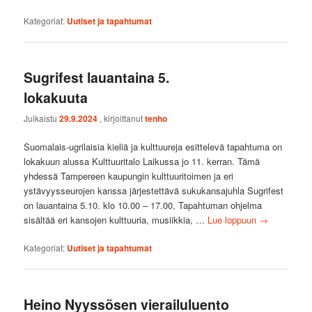
Kategoriat:
Uutiset ja tapahtumat
Sugrifest lauantaina 5.
lokakuuta
Julkaistu
29.9.2024
, kirjoittanut
tenho
Suomalais-ugrilaisia kieliä ja kulttuureja esittelevä tapahtuma on
lokakuun alussa Kulttuuritalo Laikussa jo 11. kerran. Tämä
yhdessä Tampereen kaupungin kulttuuritoimen ja eri
ystävyysseurojen kanssa järjestettävä sukukansajuhla Sugrifest
on lauantaina 5.10. klo 10.00 – 17.00, Tapahtuman ohjelma
sisältää eri kansojen kulttuuria, musiikkia, …
Lue loppuun
→
Kategoriat:
Uutiset ja tapahtumat
Heino Nyyssösen vierailuluento