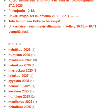
Kutsu Tampereen Suomi-Unkari Seuran 75-vuotisjuhlaan
27.2.2026
Pikkujoulu 12.12.
Unkari-myyjäiset lauantaina 29.11. klo 11—13
Tule leipomaan Unkarin herkkuja!
Unkarilaisen käännöskirjallisuuden näyttely 16.10.—16.11.
Lempäälässä
ARKISTO
heinäkuu 2026
(1)
huhtikuu 2026
(1)
maaliskuu 2026
(3)
helmikuu 2026
(1)
marraskuu 2025
(3)
lokakuu 2025
(2)
syyskuu 2025
(1)
heinäkuu 2025
(1)
kesäkuu 2025
(1)
huhtikuu 2025
(2)
maaliskuu 2025
(1)
helmikuu 2025
(1)