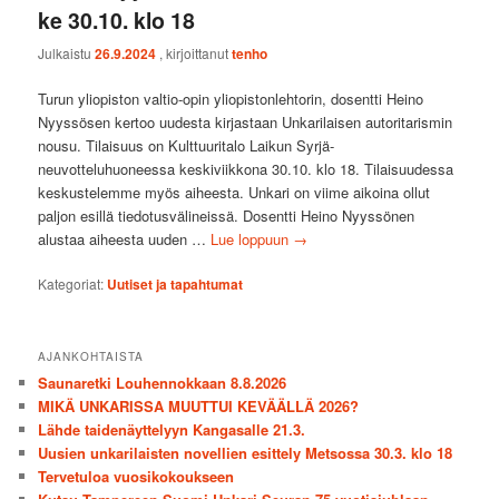
ke 30.10. klo 18
Julkaistu
26.9.2024
, kirjoittanut
tenho
Turun yliopiston valtio-opin yliopistonlehtorin, dosentti Heino
Nyyssösen kertoo uudesta kirjastaan Unkarilaisen autoritarismin
nousu. Tilaisuus on Kulttuuritalo Laikun Syrjä-
neuvotteluhuoneessa keskiviikkona 30.10. klo 18. Tilaisuudessa
keskustelemme myös aiheesta. Unkari on viime aikoina ollut
paljon esillä tiedotusvälineissä. Dosentti Heino Nyyssönen
alustaa aiheesta uuden …
Lue loppuun
→
Kategoriat:
Uutiset ja tapahtumat
AJANKOHTAISTA
Saunaretki Louhennokkaan 8.8.2026
MIKÄ UNKARISSA MUUTTUI KEVÄÄLLÄ 2026?
Lähde taidenäyttelyyn Kangasalle 21.3.
Uusien unkarilaisten novellien esittely Metsossa 30.3. klo 18
Tervetuloa vuosikokoukseen