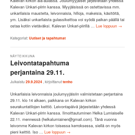
Kalevan kirkon ala-aulassa. Joulumyyjäiset järjestetään yhdessä
Kalevan Unkari-piirin kanssa. Myyjäisissä on ostettavissa mm.
unkarilaisia mausteita, leivonnaisia, hilloja, makeisia, käsitöitä,
ym. Lisäksi unkarilaista gulassikeittoa voi syödä paikan päällä tai
ostaa kotiin vietäväksi. Kalevan Unkari-piirillä …
Lue loppuun
→
Kategoriat:
Uutiset ja tapahtumat
NÄYTEIKKUNA
Leivontatapahtuma
perjantaina 29.11.
Julkaistu
29.9.2024
, kirjoittanut
tenho
Unkarilaisia leivonnaisia joulumyyjäisiin valmistetaan perjantaina
29.11. klo 14 alkaen, paikkana on Kalevan kirkon
seurakuntatilojen keittiö. Leivontapäivä järjestetään yhdessä
Kalevan Unkari-piirin kanssa. Ilmoittautuminen Helka Lumiaiselle
22.11. mennessä (helkalumiainen@gmail.com). Tänä vuonna
leivomme Kalevan kirkon toisessa kerroksessa, siellä on myös
pieni keittiö. Iso …
Lue loppuun
→