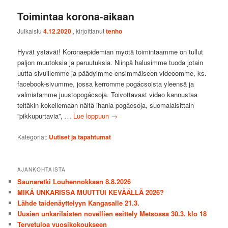
Toimintaa korona-aikaan
Julkaistu
4.12.2020
, kirjoittanut
tenho
Hyvät ystävät! Koronaepidemian myötä toimintaamme on tullut
paljon muutoksia ja peruutuksia. Niinpä halusimme tuoda jotain
uutta sivuillemme ja päädyimme ensimmäiseen videoomme, ks.
facebook-sivumme, jossa kerromme pogácsoista yleensä ja
valmistamme juustopogácsoja. Toivottavast video kannustaa
teitäkin kokeilemaan näitä ihania pogácsoja, suomalaisittain
”pikkupurtavia”, …
Lue loppuun
→
Kategoriat:
Uutiset ja tapahtumat
AJANKOHTAISTA
Saunaretki Louhennokkaan 8.8.2026
MIKÄ UNKARISSA MUUTTUI KEVÄÄLLÄ 2026?
Lähde taidenäyttelyyn Kangasalle 21.3.
Uusien unkarilaisten novellien esittely Metsossa 30.3. klo 18
Tervetuloa vuosikokoukseen