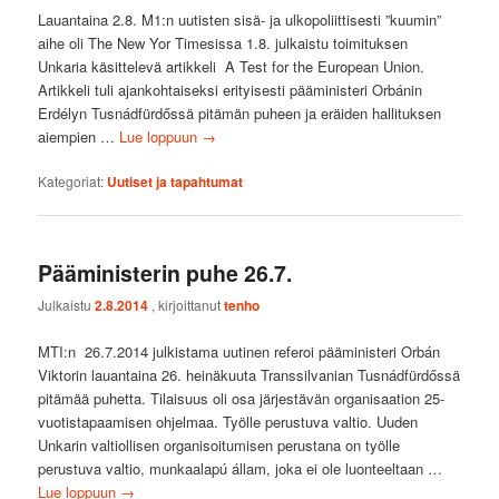
Lauantaina 2.8. M1:n uutisten sisä- ja ulkopoliittisesti ”kuumin”
aihe oli The New Yor Timesissa 1.8. julkaistu toimituksen
Unkaria käsittelevä artikkeli A Test for the European Union.
Artikkeli tuli ajankohtaiseksi erityisesti pääministeri Orbánin
Erdélyn Tusnádfürdőssä pitämän puheen ja eräiden hallituksen
aiempien …
Lue loppuun
→
Kategoriat:
Uutiset ja tapahtumat
Pääministerin puhe 26.7.
Julkaistu
2.8.2014
, kirjoittanut
tenho
MTI:n 26.7.2014 julkistama uutinen referoi pääministeri Orbán
Viktorin lauantaina 26. heinäkuuta Transsilvanian Tusnádfürdőssä
pitämää puhetta. Tilaisuus oli osa järjestävän organisaation 25-
vuotistapaamisen ohjelmaa. Työlle perustuva valtio. Uuden
Unkarin valtiollisen organisoitumisen perustana on työlle
perustuva valtio, munkaalapú állam, joka ei ole luonteeltaan …
Lue loppuun
→