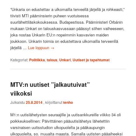
”Unkaria on edustettav a ulkomailla terveellä järjellä ja rohkeasti,”
tiivisti MTI pääminsierin puheen vuotuisessa
suurlähettiläskokouksessa. Budapestissa. Pääministeri Orbánin
mukaan Unkari on talouskasvussaan päässyt siihen vaiheeseen,
joka nostaa Unkarin EU:n nopeimmin kasvavien maiden
joukkoon. Unkarin toimia on edustettava ulkomailla terveenllä
järjellä …
Lue loppuun
→
Kategoriat:
Politiikka
,
talous
,
Unkari
,
Uutiset ja tapahtumat
MTV:n uutiset ”jalkautuivat”
viikoksi
Julkaistu
25.8.2014
, kirjoittanut
tenho
M1:n uutislähetysten seuraajille ja uutisankkureille viikko 34 oli
poikkeuksellinen: Päivittäinen pääuutislähetys lähetettiin
varsinaisen uutisstudion ulkopuolelta ja pääkaupungin
ulkopuolelta, so. muualta maasta. Samalla uutisten pääaiheeksi