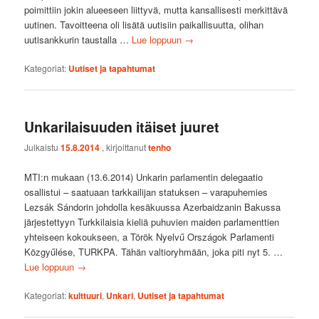
poimittiin jokin alueeseen liittyvä, mutta kansallisesti merkittävä
uutinen. Tavoitteena oli lisätä uutisiin paikallisuutta, olihan
uutisankkurin taustalla …
Lue loppuun
→
Kategoriat:
Uutiset ja tapahtumat
Unkarilaisuuden itäiset juuret
Julkaistu
15.8.2014
, kirjoittanut
tenho
MTI:n mukaan (13.6.2014) Unkarin parlamentin delegaatio
osallistui – saatuaan tarkkailijan statuksen – varapuhemies
Lezsák Sándorin johdolla kesäkuussa Azerbaidzanin Bakussa
järjestettyyn Turkkilaisia kieliä puhuvien maiden parlamenttien
yhteiseen kokoukseen, a Török Nyelvű Országok Parlamenti
Közgyűlése, TURKPA. Tähän valtioryhmään, joka piti nyt 5. …
Lue loppuun
→
Kategoriat:
kulttuuri
,
Unkari
,
Uutiset ja tapahtumat