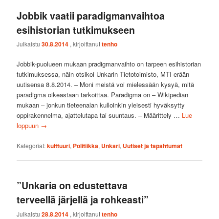
Jobbik vaatii paradigmanvaihtoa
esihistorian tutkimukseen
Julkaistu
30.8.2014
, kirjoittanut
tenho
Jobbik-puolueen mukaan pradigmanvaihto on tarpeen esihistorian
tutkimuksessa, näin otsikoi Unkarin Tietotoimisto, MTI erään
uutisensa 8.8.2014. – Moni meistä voi mielessään kysyä, mitä
paradigma oikeastaan tarkoittaa. Paradigma on – Wikipedian
mukaan – jonkun tieteenalan kulloinkin yleisesti hyväksytty
oppirakennelma, ajattelutapa tai suuntaus. – Määrittely …
Lue
loppuun
→
Kategoriat:
kulttuuri
,
Politiikka
,
Unkari
,
Uutiset ja tapahtumat
”Unkaria on edustettava
terveellä järjellä ja rohkeasti”
Julkaistu
28.8.2014
, kirjoittanut
tenho