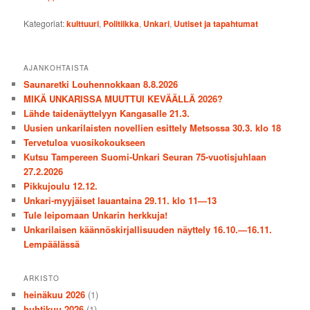
Kategoriat:
kulttuuri
,
Politiikka
,
Unkari
,
Uutiset ja tapahtumat
AJANKOHTAISTA
Saunaretki Louhennokkaan 8.8.2026
MIKÄ UNKARISSA MUUTTUI KEVÄÄLLÄ 2026?
Lähde taidenäyttelyyn Kangasalle 21.3.
Uusien unkarilaisten novellien esittely Metsossa 30.3. klo 18
Tervetuloa vuosikokoukseen
Kutsu Tampereen Suomi-Unkari Seuran 75-vuotisjuhlaan
27.2.2026
Pikkujoulu 12.12.
Unkari-myyjäiset lauantaina 29.11. klo 11—13
Tule leipomaan Unkarin herkkuja!
Unkarilaisen käännöskirjallisuuden näyttely 16.10.—16.11.
Lempäälässä
ARKISTO
heinäkuu 2026
(1)
huhtikuu 2026
(1)