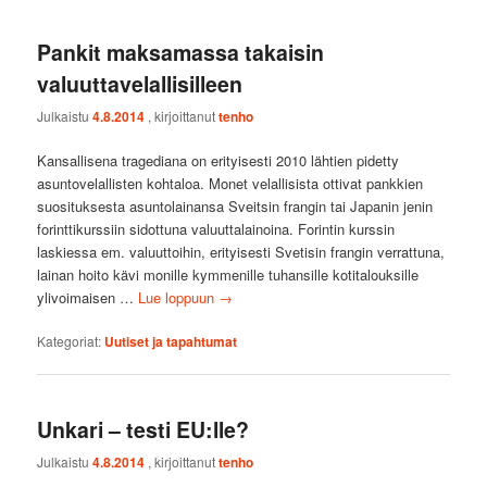
Pankit maksamassa takaisin
valuuttavelallisilleen
Julkaistu
4.8.2014
, kirjoittanut
tenho
Kansallisena tragediana on erityisesti 2010 lähtien pidetty
asuntovelallisten kohtaloa. Monet velallisista ottivat pankkien
suosituksesta asuntolainansa Sveitsin frangin tai Japanin jenin
forinttikurssiin sidottuna valuuttalainoina. Forintin kurssin
laskiessa em. valuuttoihin, erityisesti Svetisin frangin verrattuna,
lainan hoito kävi monille kymmenille tuhansille kotitalouksille
ylivoimaisen …
Lue loppuun
→
Kategoriat:
Uutiset ja tapahtumat
Unkari – testi EU:lle?
Julkaistu
4.8.2014
, kirjoittanut
tenho