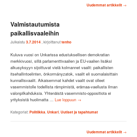
Artikkelien
Uudemmat artikkelit
→
selaus
Valmistautumista
paikallisvaaleihin
Julkaistu
3.7.2014
, kirjoittanut
tenho
Kuluva vuosi on Unkarissa edustuksellisen demokratian
merkkivuosi, sillä parlamenttivaalien ja EU-vaalien lisäksi
alkusyksyyn sijoittuvat vielä kolmannet vaalit: paikallisten
itsehallintoelinten, önkormányzatok, vaalit eli suomalaisittain
kunnallisvaalit. Aikaisemmat kahdet vaalit ovat olleet
vasemmistolle todellista rämpimistä, erämaa-vaellusta ilman
valonpilkahduksia. Yhtenäistä vasemmisto-oppositiota ei
yrityksistä huolimatta …
Lue loppuun
→
Kategoriat:
Politiikka
,
Unkari
,
Uutiset ja tapahtumat
Artikkelien
Uudemmat artikkelit
→