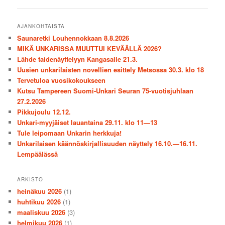
selaus
AJANKOHTAISTA
Saunaretki Louhennokkaan 8.8.2026
MIKÄ UNKARISSA MUUTTUI KEVÄÄLLÄ 2026?
Lähde taidenäyttelyyn Kangasalle 21.3.
Uusien unkarilaisten novellien esittely Metsossa 30.3. klo 18
Tervetuloa vuosikokoukseen
Kutsu Tampereen Suomi-Unkari Seuran 75-vuotisjuhlaan
27.2.2026
Pikkujoulu 12.12.
Unkari-myyjäiset lauantaina 29.11. klo 11—13
Tule leipomaan Unkarin herkkuja!
Unkarilaisen käännöskirjallisuuden näyttely 16.10.—16.11.
Lempäälässä
ARKISTO
heinäkuu 2026
(1)
huhtikuu 2026
(1)
maaliskuu 2026
(3)
helmikuu 2026
(1)