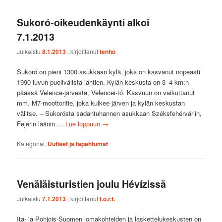
Sukoró-oikeudenkäynti alkoi
7.1.2013
Julkaistu
8.1.2013
, kirjoittanut
tenho
Sukoró on pieni 1300 asukkaan kylä, joka on kasvanut nopeasti
1990-luvun puolivälistä lähtien. Kylän keskusta on 3–4 km:n
päässä Velence-järvestä, Velencei-tó. Kasvuun on vaikuttanut
mm. M7-moottoritie, joka kulkee järven ja kylän keskustan
välitse. – Sukorósta sadantuhannen asukkaan Széksfehérváriin,
Fejérin läänin …
Lue loppuun
→
Kategoriat:
Uutiset ja tapahtumat
Venäläisturistien joulu Hévízissä
Julkaistu
7.1.2013
, kirjoittanut
t.o.r.t.
Itä- ja Pohjois-Suomen lomakohteiden ja laskettelukeskusten on