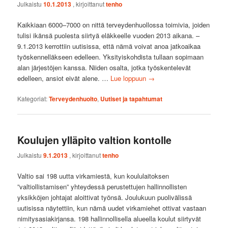
Julkaistu
10.1.2013
, kirjoittanut
tenho
Kaikkiaan 6000–7000 on nittä terveydenhuollossa toimivia, joiden
tulisi ikänsä puolesta siirtyä eläkkeelle vuoden 2013 aikana. –
9.1.2013 kerrottiin uutisissa, että nämä voivat anoa jatkoaikaa
työskennelläkseen edelleen. Yksityiskohdista tullaan sopimaan
alan järjestöjen kanssa. Niiden osalta, jotka työskentelevät
edelleen, ansiot eivät alene. …
Lue loppuun
→
Kategoriat:
Terveydenhuolto
,
Uutiset ja tapahtumat
Koulujen ylläpito valtion kontolle
Julkaistu
9.1.2013
, kirjoittanut
tenho
Valtio sai 198 uutta virkamiestä, kun koululaitoksen
”valtiollistamisen” yhteydessä perustettujen hallinnollisten
yksikköjen johtajat aloittivat työnsä. Joulukuun puolivälissä
uutisissa näytettiin, kun nämä uudet virkamiehet ottivat vastaan
nimitysasiakirjansa. 198 hallinnollisella alueella koulut siirtyvät