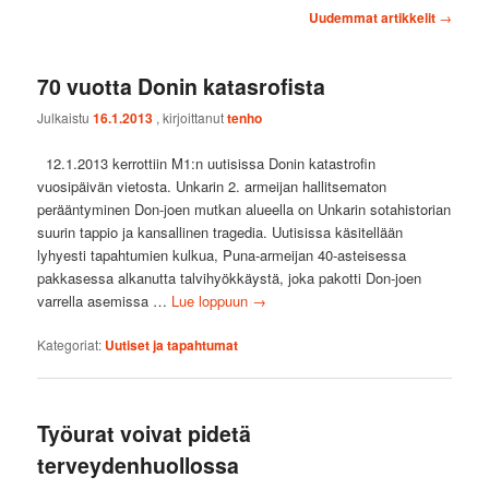
Artikkelien
Uudemmat artikkelit
→
selaus
70 vuotta Donin katasrofista
Julkaistu
16.1.2013
, kirjoittanut
tenho
12.1.2013 kerrottiin M1:n uutisissa Donin katastrofin
vuosipäivän vietosta. Unkarin 2. armeijan hallitsematon
perääntyminen Don-joen mutkan alueella on Unkarin sotahistorian
suurin tappio ja kansallinen tragedia. Uutisissa käsitellään
lyhyesti tapahtumien kulkua, Puna-armeijan 40-asteisessa
pakkasessa alkanutta talvihyökkäystä, joka pakotti Don-joen
varrella asemissa …
Lue loppuun
→
Kategoriat:
Uutiset ja tapahtumat
Työurat voivat pidetä
terveydenhuollossa