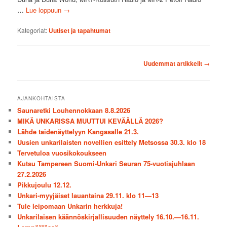
…
Lue loppuun
→
Kategoriat:
Uutiset ja tapahtumat
Artikkelien
Uudemmat artikkelit
→
selaus
AJANKOHTAISTA
Saunaretki Louhennokkaan 8.8.2026
MIKÄ UNKARISSA MUUTTUI KEVÄÄLLÄ 2026?
Lähde taidenäyttelyyn Kangasalle 21.3.
Uusien unkarilaisten novellien esittely Metsossa 30.3. klo 18
Tervetuloa vuosikokoukseen
Kutsu Tampereen Suomi-Unkari Seuran 75-vuotisjuhlaan
27.2.2026
Pikkujoulu 12.12.
Unkari-myyjäiset lauantaina 29.11. klo 11—13
Tule leipomaan Unkarin herkkuja!
Unkarilaisen käännöskirjallisuuden näyttely 16.10.—16.11.