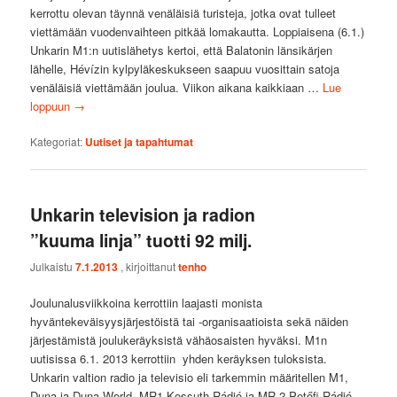
kerrottu olevan täynnä venäläisiä turisteja, jotka ovat tulleet
viettämään vuodenvaihteen pitkää lomakautta. Loppiaisena (6.1.)
Unkarin M1:n uutislähetys kertoi, että Balatonin länsikärjen
lähelle, Hévízin kylpyläkeskukseen saapuu vuosittain satoja
venäläisiä viettämään joulua. Viikon aikana kaikkiaan …
Lue
loppuun
→
Kategoriat:
Uutiset ja tapahtumat
Unkarin television ja radion
”kuuma linja” tuotti 92 milj.
Julkaistu
7.1.2013
, kirjoittanut
tenho
Joulunalusviikkoina kerrottiin laajasti monista
hyväntekeväisyysjärjestöistä tai -organisaatioista sekä näiden
järjestämistä joulukeräyksistä vähäosaisten hyväksi. M1n
uutisissa 6.1. 2013 kerrottiin yhden keräyksen tuloksista.
Unkarin valtion radio ja televisio eli tarkemmin määritellen M1,
Duna ja Duna World, MR1-Kossuth Rádió ja MR-2 Petőfi Rádió