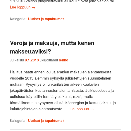
1.1.2013 valtion ylläpidettäviksi eli koulut ovat joko valtion tai …
Lue loppuun
→
Kategoriat:
Uutiset ja tapahtumat
Veroja ja maksuja, mutta kenen
maksettaviksi?
Julkaistu
8.1.2013
, kirjoittanut
tenho
Hallitus päätti ennen joulua eräiden maksujen alentamisesta
vuodelle 2013 aiemmin syksyllä julkistettujen suunnitelmien
mukaan. Kysymys oli unkarilaisten arkeen kuuluvien
jokapäiväisten kustannusten alentamisesta. Julkisuudessa ja
uutisissa käytettiin termiä yleiskulut, rezsi, mutta
täsmällisemmin kysymys oli sähköenergian ja kasun jakelu- ja
kuluttajahintojen alentamisesta …
Lue loppuun
→
Kategoriat:
Uutiset ja tapahtumat